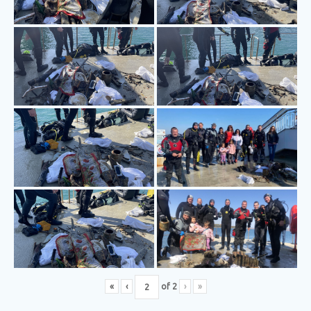
«
‹
of
2
›
»