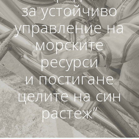
за устойчиво
управление на
морските
ресурси
и постигане
целите на син
растеж”