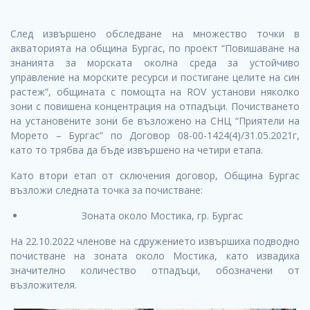
След извършено обследване на множество точки в
акваторията на община Бургас, по проект “Повишаване на
знанията за морската околна среда за устойчиво
управление на морските ресурси и постигане целите на син
растеж”, общината с помощта на ROV установи няколко
зони с повишена концентрация на отпадъци. Почистването
на установените зони бе възложено на СНЦ “Приятели на
Морето – Бургас” по Договор 08-00-1424(4)/31.05.2021г,
като то трябва да бъде извършено на четири етапа.
Като втори етап от сключения договор, Община Бургас
възложи следната точка за почистване:
Зоната около Мостика, гр. Бургас
На 22.10.2022 членове на сдружението извършиха подводно
почистване на зоната около Мостика, като извадиха
значително количество отпадъци, обозначени от
възложителя.