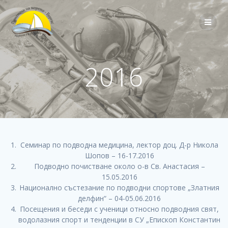
Skip
to
content
2016
Семинар по подводна медицина, лектор доц. Д-р Никола
Шопов – 16-17.2016
Подводно почистване около о-в Св. Анастасия –
15.05.2016
Национално състезание по подводни спортове „Златния
делфин“ – 04-05.06.2016
Посещения и беседи с ученици относно подводния свят,
водолазния спорт и тенденции в СУ „Епископ Константин