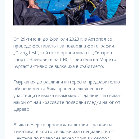
От 29-ти юни до 2-ри юли 2023 г. в Ахтопол се
проведе фестивалът за подводна фотография
„Diving fest“, който се организира от „Синхрон
спорт“. Членовете на СНС “Приятели на Морето –
Бургас” активно се включиха в събитието.
Гмуркания до различни интересни предварително
обявени места бяха правени ежедневно и
участниците имаха възможност да видят и снимат
накой от най-красивите подводни гледки на юг от
Царево.
Всяка вечер се провеждаха лекции с различна
тематика, в които се включиха специалисти от
Центъра по подводна археология в Созопол,