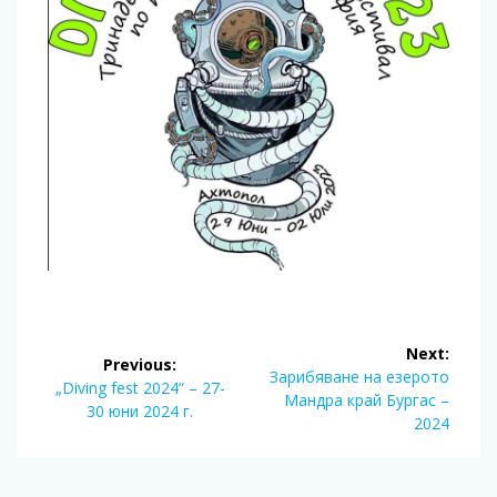
Post
Next:
Previous:
navigation
Next
Зарибяване на езерото
Previous
„Diving fest 2024“ – 27-
post:
Мандра край Бургас –
post:
30 юни 2024 г.
2024