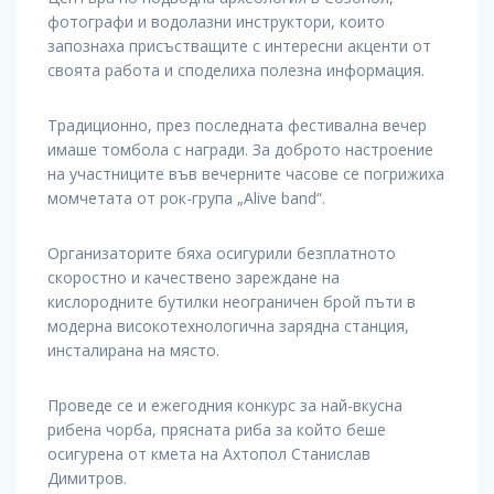
фотографи и водолазни инструктори, които
запознаха присъстващите с интересни акценти от
своята работа и споделиха полезна информация.
Традиционно, през последната фестивална вечер
имаше томбола с награди. За доброто настроение
на участниците във вечерните часове се погрижиха
момчетата от рок-група „Alive band“.
Организаторите бяха осигурили безплатното
скоростно и качествено зареждане на
кислородните бутилки неограничен брой пъти в
модерна високотехнологична зарядна станция,
инсталирана на място.
Проведе се и ежегодния конкурс за най-вкусна
рибена чорба, прясната риба за който беше
осигурена от кмета на Ахтопол Станислав
Димитров.