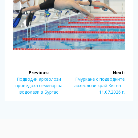
Post
Previous:
Next:
navigation
Previous
Next
Подводни археолози
Гмуркане с подводните
post:
post:
проведоха семинар за
археолози край Китен –
водолази в Бургас
11.07.2026 г.