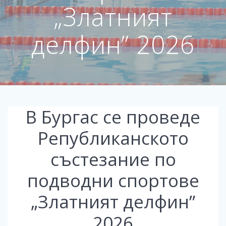
„Златният
делфин” 2026
В Бургас се проведе
Републиканското
състезание по
подводни спортове
„Златният делфин”
2026