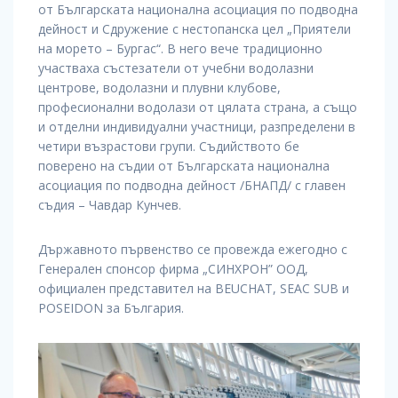
от Българската национална асоциация по подводна
дейност и Сдружение с нестопанска цел „Приятели
на морето – Бургас“. В него вече традиционно
участваха състезатели от учебни водолазни
центрове, водолазни и плувни клубове,
професионални водолази от цялата страна, а също
и отделни индивидуални участници, разпределени в
четири възрастови групи. Съдийството бе
поверено на съдии от Българската национална
асоциация по подводна дейност /БНАПД/ с главен
съдия – Чавдар Кунчев.
Държавното първенство се провежда ежегодно с
Генерален спонсор фирма „СИНХРОН” ООД,
официален представител на BEUCHAT, SEAC SUB и
POSEIDON за България.